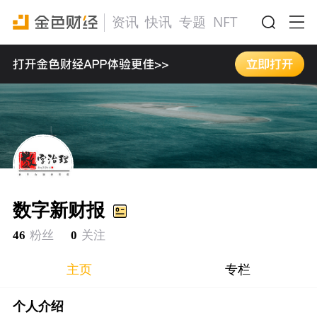
资讯
快讯
专题
NFT
活动
数字新财报
46
粉丝
0
关注
主页
专栏
个人介绍