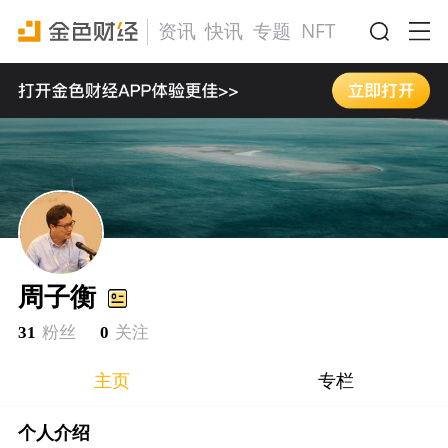
资讯
快讯
专题
NFT
活动
周子衡
31
粉丝
0
关注
主页
专栏
个人介绍